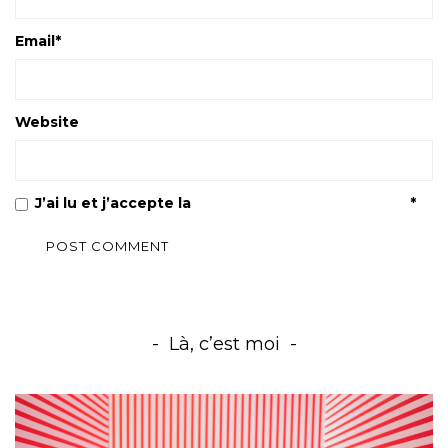
Email
*
Website
J’ai lu et j’accepte la
Politique de confidentialité
*
Là, c’est moi