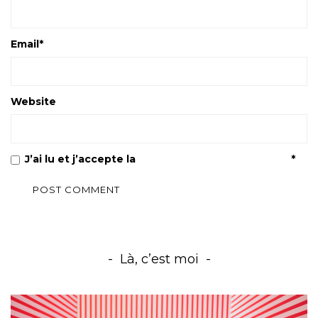
Email
*
Website
J’ai lu et j’accepte la
Politique de confidentialité
*
Là, c’est moi