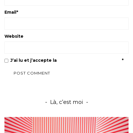
Email
*
Website
J’ai lu et j’accepte la
Politique de confidentialité
*
Là, c’est moi