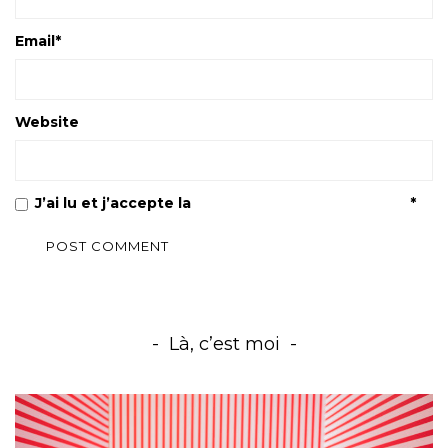
Email
*
Website
J’ai lu et j’accepte la
Politique de confidentialité
*
Là, c’est moi