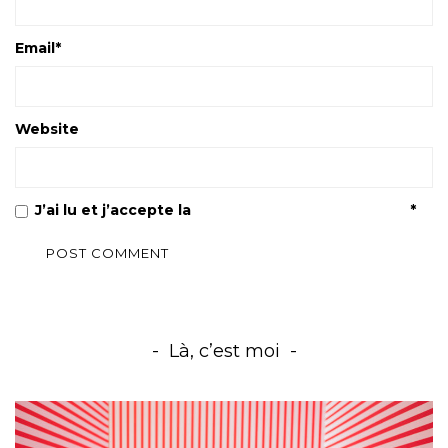
Email
*
Website
J’ai lu et j’accepte la
Politique de confidentialité
*
Là, c’est moi