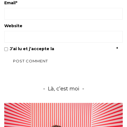
Email
*
Website
J’ai lu et j’accepte la
Politique de confidentialité
*
Là, c’est moi