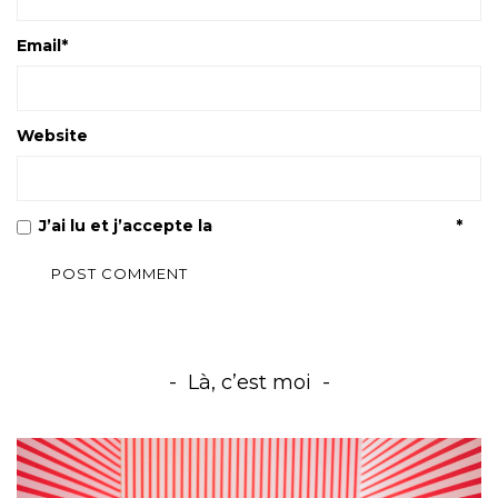
Email
*
Website
J’ai lu et j’accepte la
Politique de confidentialité
*
Là, c’est moi