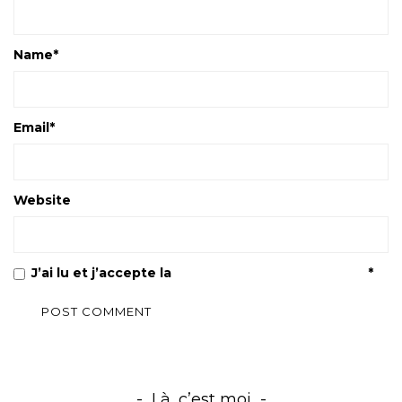
Name
*
Email
*
Website
J’ai lu et j’accepte la
Politique de confidentialité
*
Là, c’est moi