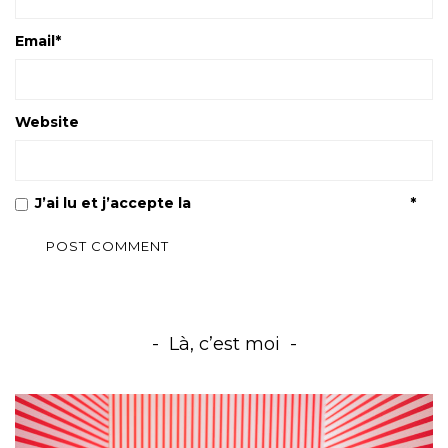
Email
*
Website
J’ai lu et j’accepte la
Politique de confidentialité
*
Là, c’est moi