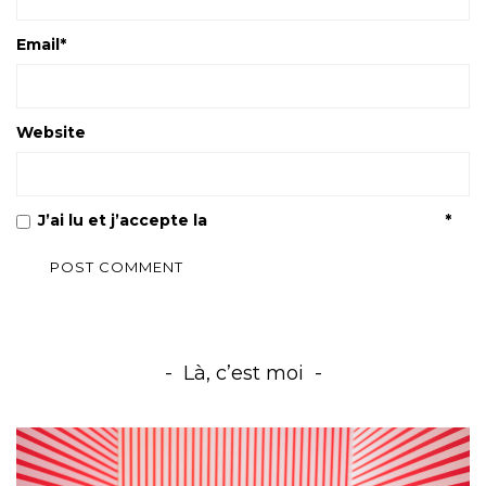
Email
*
Website
J’ai lu et j’accepte la
Politique de confidentialité
*
Là, c’est moi