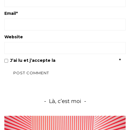
Email
*
Website
J’ai lu et j’accepte la
Politique de confidentialité
*
Là, c’est moi