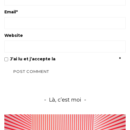
Email
*
Website
J’ai lu et j’accepte la
Politique de confidentialité
*
Là, c’est moi