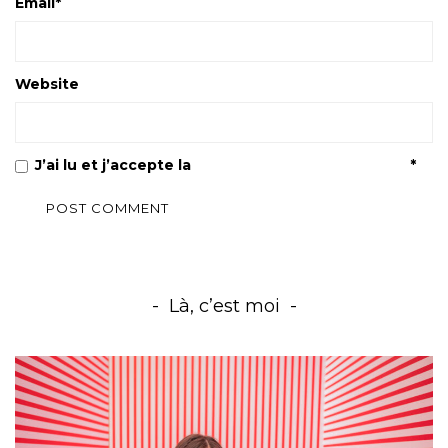
Email
*
Website
J’ai lu et j’accepte la
Politique de confidentialité
*
Là, c’est moi