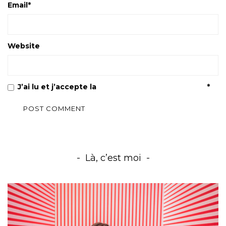
Email
*
Website
J’ai lu et j’accepte la
Politique de confidentialité
*
Là, c’est moi