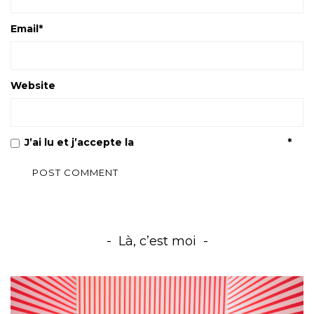
Email
*
Website
J’ai lu et j’accepte la
Politique de confidentialité
*
Là, c’est moi