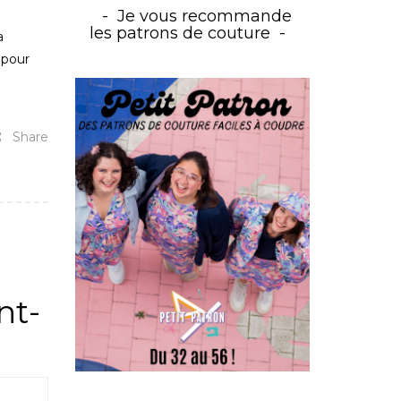
Je vous recommande
les patrons de couture
a
 pour
Share
nt-