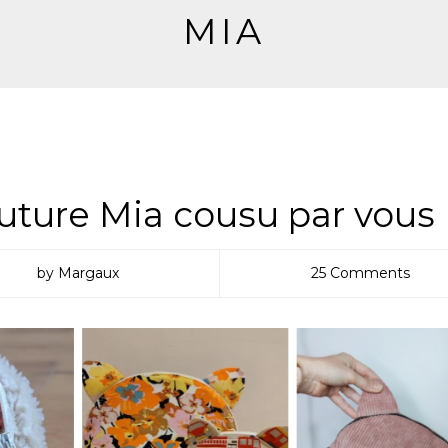
MIA
ONS DE COUTURE
,
PETIT PATRON
uture Mia cousu par vous
by Margaux
25 Comments