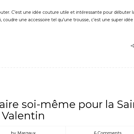
uter. C’est une idée couture utile et intéressante pour débuter l
, coudre une accessoire tel qu’une trousse, c’est une super idée
PETIT PATRON
,
TUTOS & ASTUCES
,
TUTOS COUTURE
aire soi-même pour la Sai
Valentin
by Margaux
6 Comments