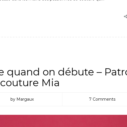
 COUSETTES
,
NON CLASSÉ
,
PETIT PATRON
re quand on débute – Pat
 couture Mia
by Margaux
7 Comments