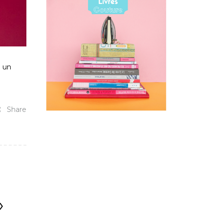
e un
Share
»