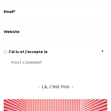
Email
*
Website
J’ai lu et j’accepte la
Politique de confidentialité
*
Là, c’est moi