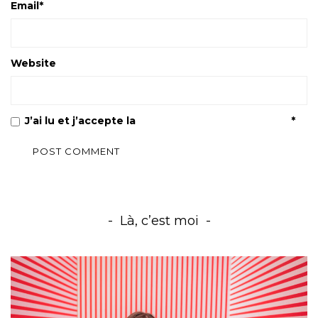
Email
*
Website
J’ai lu et j’accepte la
Politique de confidentialité
*
Là, c’est moi