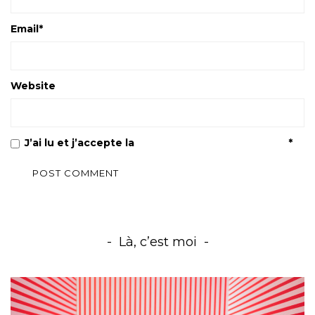
Email
*
Website
J’ai lu et j’accepte la
Politique de confidentialité
*
Là, c’est moi