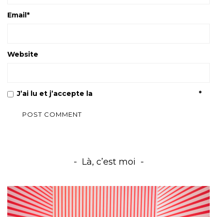
Email
*
Website
J’ai lu et j’accepte la
Politique de confidentialité
*
Là, c’est moi