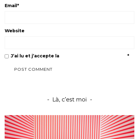
Email
*
Website
J’ai lu et j’accepte la
Politique de confidentialité
*
Là, c’est moi