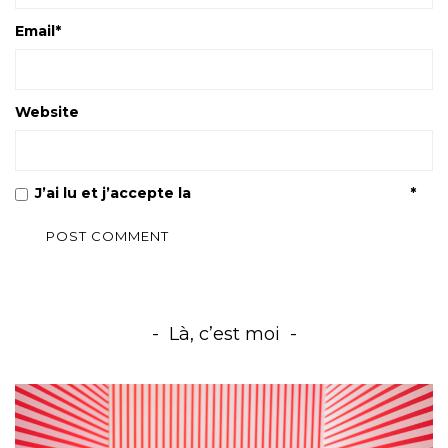
Email
*
Website
J’ai lu et j’accepte la
Politique de confidentialité
*
Là, c’est moi