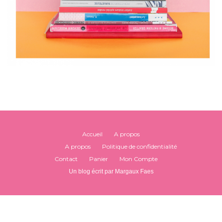
Accueil
A propos
A propos
Politique de confidentialité
Contact
Panier
Mon Compte
Un blog écrit par Margaux Faes