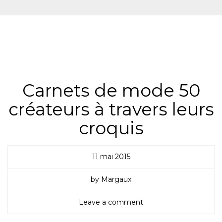
ALL
,
BONNES ADRESSES & CULTURE
,
LIVRES DE
COUTURE
,
MATÉRIEL
,
NON CLASSÉ
,
SLIDER
Carnets de mode 50
créateurs à travers leurs
croquis
11 mai 2015
by Margaux
Leave a comment